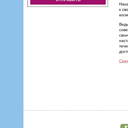
Наши
к св
косм
Ведь
сове
свои
наст
тече
дост
Скач