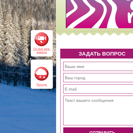
On-line web-
камера
ЗАДАТЬ ВОПРОС
Погода