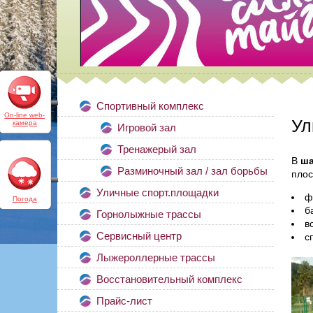
Спортивный комплекс
On-line web-
Ул
камера
Игровой зал
Тренажерый зал
В
ша
Разминочный зал / зал борьбы
плос
Уличные спорт.площадки
ф
Погода
б
Горнолыжные трассы
в
Сервисный центр
с
Лыжероллерные трассы
Восстановительный комплекс
Прайс-лист