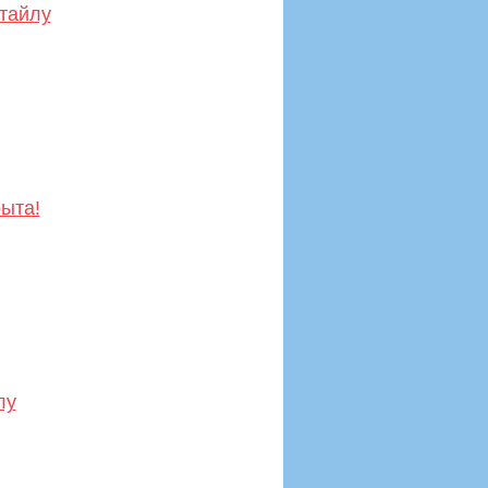
тайлу
ыта!
лу