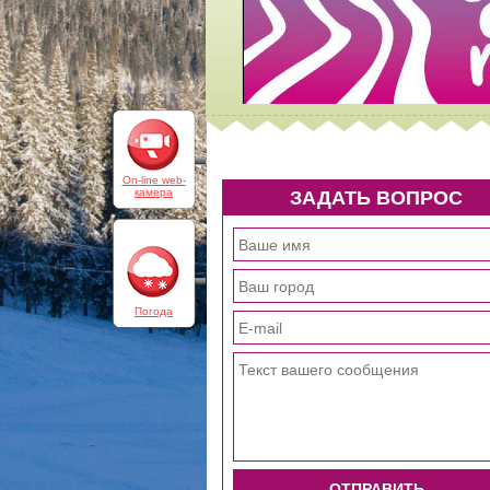
On-line web-
камера
ЗАДАТЬ ВОПРОС
Погода