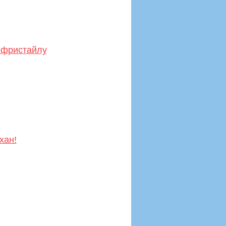
 фристайлу
хан!