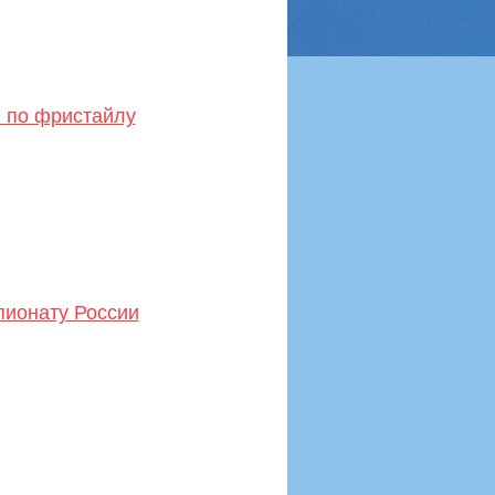
 по фристайлу
пионату России