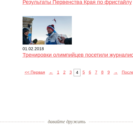
Результаты Первенства Края по фристайлу
01.02.2018
Тренировки олимпийцев посетили журнали
<< Первая
←
1
2
3
5
6
7
8
9
→
Посл
4
давайте дружить