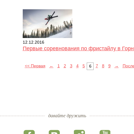
12.12.2016
Первые соревнования по фристайлу в Горн
<< Первая
←
1
2
3
4
5
7
8
9
→
Посл
6
давайте дружить