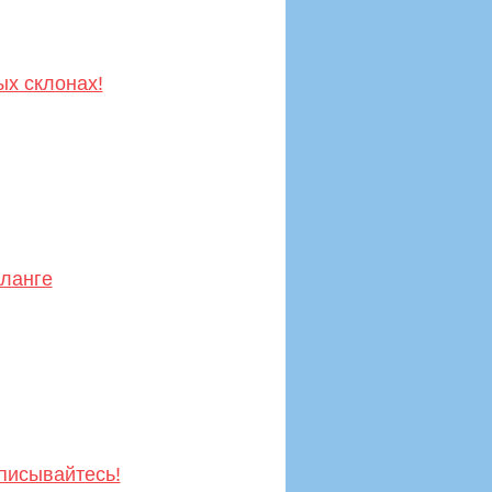
х склонах!
аланге
писывайтесь!