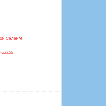
ой Саланге
едняя >>