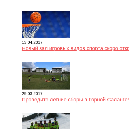
13.04.2017
Новый зал игровых видов спорта скоро отк
29.03.2017
Проведите летние сборы в Горной Саланге!