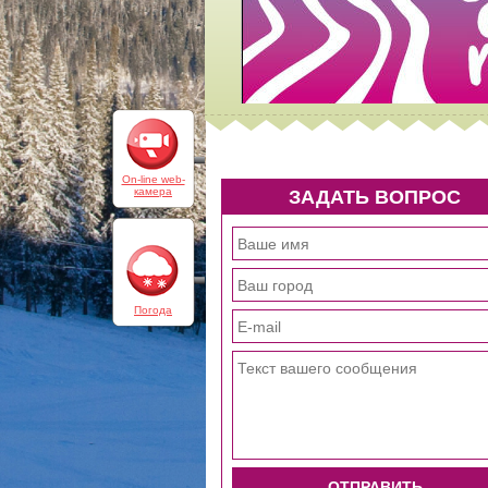
On-line web-
камера
ЗАДАТЬ ВОПРОС
Погода